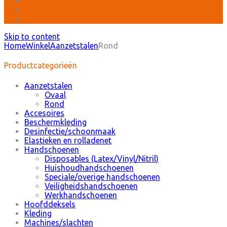
Skip to content
Home
Winkel
Aanzetstalen
Rond
Productcategorieën
Aanzetstalen
Ovaal
Rond
Accesoires
Beschermkleding
Desinfectie/schoonmaak
Elastieken en rolladenet
Handschoenen
Disposables (Latex/Vinyl/Nitril)
Huishoudhandschoenen
Speciale/overige handschoenen
Veiligheidshandschoenen
Werkhandschoenen
Hoofddeksels
Kleding
Machines/slachten