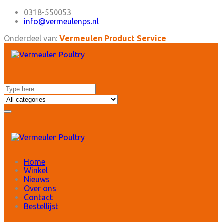
0318-550053
info@vermeulenps.nl
Onderdeel van:
Vermeulen Product Service
Home
Winkel
Nieuws
Over ons
Contact
Bestellijst