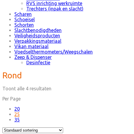
RVS inrichting werkruimte
Trechters (inpak en slacht)
Scharen
Schoeisel
Schorten
Slachtbenodigdheden
Veiligheidsproducten
Verpakkingsmateriaal
Vikan materiaal
Voedselthermometers/Weegschalen
Zeep & Dispenser
Desinfectie
Rond
Toont alle 4 resultaten
Per Page
20
25
35