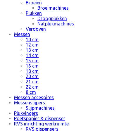
Broeien
Broeimachines
Plukken
Droogplukken
Natplukmachines
Verdoven
Messen
10 cm
12 cm
13 cm
14 cm
15 cm
16 cm
18 cm
20 cm
21 cm
22 cm
8 cm
Messen accesoires
Messenslijpers
Slijpmachines
Plukvingers
Poetspapier & dispenser
RVS inrichting werkruimte
RVS dispensers