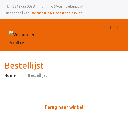
0318-550053
info@vermeulenps.nl
Onderdeel van:
Vermeulen Product Service
Bestellijst
Home
Bestellijst
Skip
Terug naar winkel
to
content