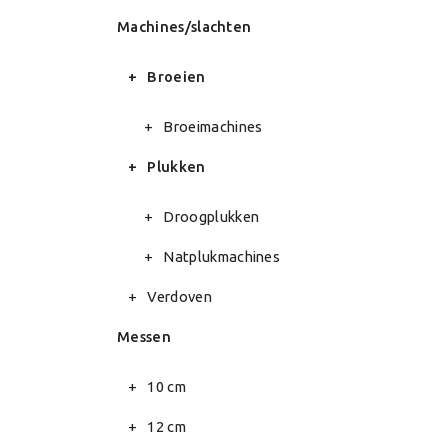
Machines/slachten
Broeien
Broeimachines
Plukken
Droogplukken
Natplukmachines
Verdoven
Messen
10 cm
12 cm