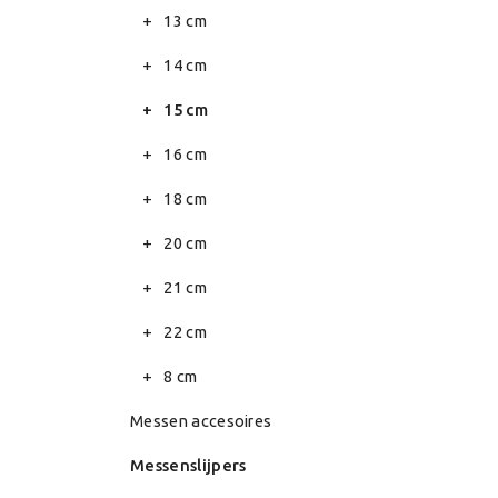
13 cm
14 cm
15 cm
16 cm
18 cm
20 cm
21 cm
22 cm
8 cm
Messen accesoires
Messenslijpers