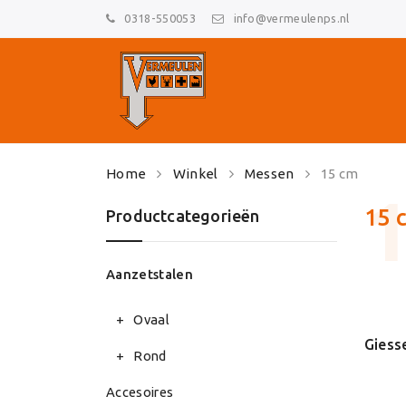
0318-550053
info@vermeulenps.nl
Skip
Home
Winkel
Messen
15 cm
to
content
15 
Productcategorieën
Aanzetstalen
Ovaal
Rond
Accesoires