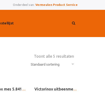
Onderdeel van:
Vermeulen Product Service
stellijst
Toont alle 5 resultaten
Victorinox mes 5.8412.15 15cm geel heft (09106)(Oud Swibo 21215)
Victorinox uitbeenmes, 15cm, 5.6613.15, flex. zwart heft, krom,