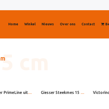
Home
Winkel
Nieuws
Over ons
Contact
Be
cm
Giesser PrimeLine uitbeenmes 11250 15
Giesser Steekmes 15 cm 3085 15