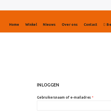
Home
Winkel
Nieuws
Over ons
Contact
Be
INLOGGEN
Gebruikersnaam of e-mailadres
*