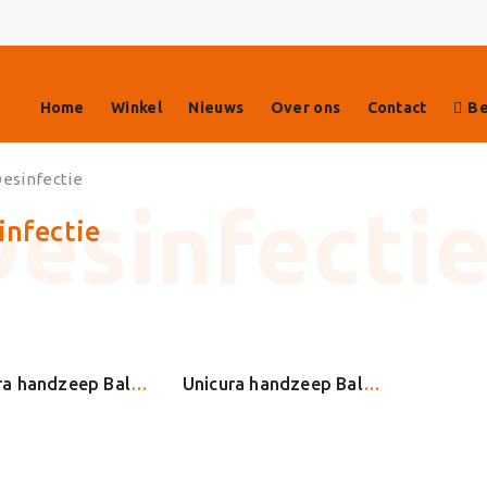
Home
Winkel
Nieuws
Over ons
Contact
Be
esinfectie
infectie
Unicura handzeep Balans (anti bacterieel) 250ml (20026)
Unicura handzeep Balans (anti bacterieel) 250ml (20028)