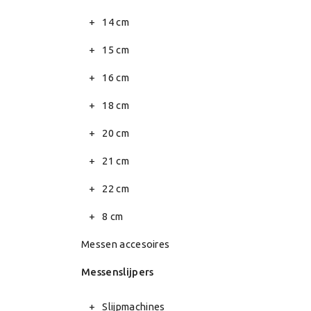
14 cm
15 cm
16 cm
18 cm
20 cm
21 cm
22 cm
8 cm
Messen accesoires
Messenslijpers
Slijpmachines