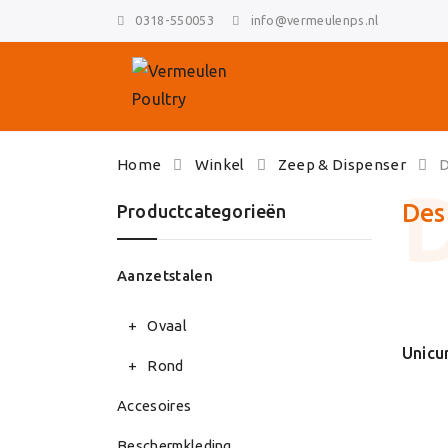
0318-550053
info@vermeulenps.nl
Skip
Home
Winkel
Zeep & Dispenser
D
to
content
Des
Productcategorieën
Aanzetstalen
Ovaal
Rond
Accesoires
Beschermkleding