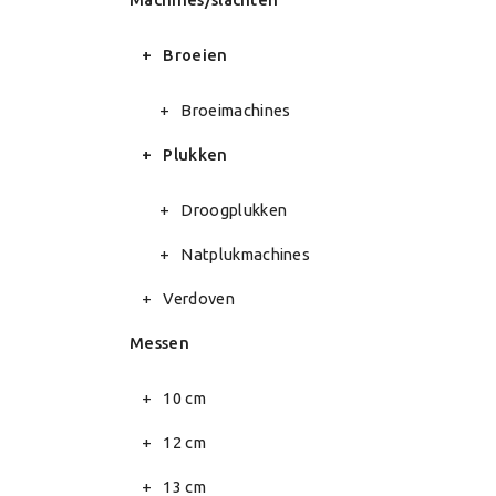
Broeien
Broeimachines
Plukken
Droogplukken
Natplukmachines
Verdoven
Messen
10 cm
12 cm
13 cm