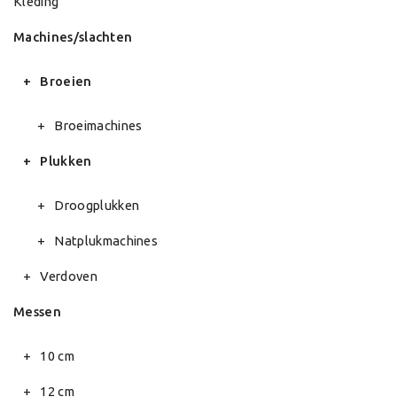
Kleding
Machines/slachten
Broeien
Broeimachines
Plukken
Droogplukken
Natplukmachines
Verdoven
Messen
10 cm
12 cm