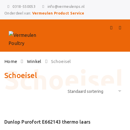
0318-550053
info@vermeulenps.nl
Onderdeel van:
Vermeulen Product Service
Skip
Home
Winkel
Schoeisel
to
content
Schoeisel
Dunlop Purofort E662143 thermo laars