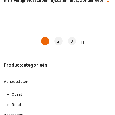
MTS veiligheidsschoen m/stalen neus, zonder veters, laag model, wit, mt 37
1
2
3
Productcategorieën
Aanzetstalen
Ovaal
Rond
Accesoires