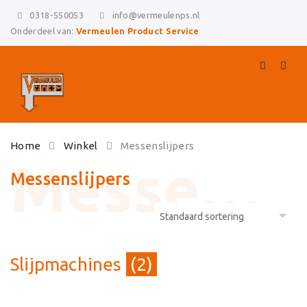
0318-550053
info@vermeulenps.nl
Onderdeel van:
Vermeulen Product Service
Skip
Home
Winkel
Messenslijpers
to
content
Messenslijpers
Slijpmachines
(2)