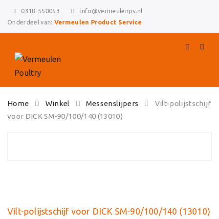
0318-550053
info@vermeulenps.nl
Onderdeel van:
Vermeulen Product Service
Skip
Home
Winkel
Messenslijpers
Vilt-polijstschijf
to
voor DICK SM-90/100/140 (13010)
content
Vilt-polijstschijf voor DICK SM-90/100/140 (13010)