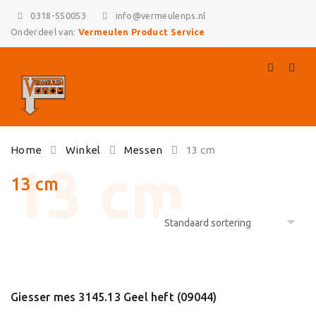
0318-550053
info@vermeulenps.nl
Onderdeel van:
Vermeulen Product Service
Skip
Home
Winkel
Messen
13 cm
to
content
13 cm
Giesser mes 3145.13 Geel heft (09044)