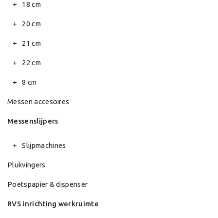
18 cm
20 cm
21 cm
22 cm
8 cm
Messen accesoires
Messenslijpers
Slijpmachines
Plukvingers
Poetspapier & dispenser
RVS inrichting werkruimte