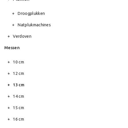
Droogplukken
Natplukmachines
Verdoven
Messen
10 cm
12 cm
13 cm
14 cm
15 cm
16 cm