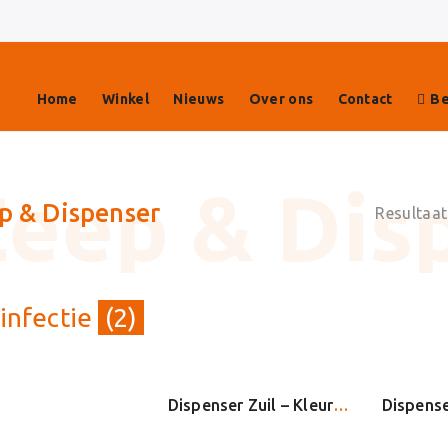
Home
Winkel
Nieuws
Over ons
Contact
Be
p & Dispenser
Resultaat
infectie
(2)
Dispenser Zuil – Kleur: Wit