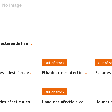
Desinfecterende handgel
Out of stock
Out of s
Ethades+ desinfectie gel 5 L. (20029) 70% alcohol
Ethades+ desinfectie gel 5 L.14694 N
Out of stock
Hand desinfectie alcoholgel 250ml pompje 142623N cmt
Hand desinfectie alcoholgel 5 L.
Houder a