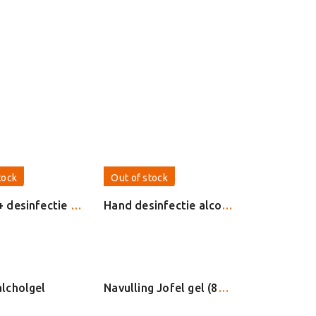
tock
Out of stock
Ethades+ desinfectie gel 500ml L. 14694 N
Hand desinfectie alcoholgel
lcholgel
Navulling Jofel gel (800ml)