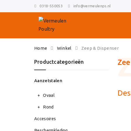
0318-550053
info@vermeulenps.nl
Skip
Home
Winkel
Zeep & Dispenser
to
content
Zee
Productcategorieën
Aanzetstalen
Des
Ovaal
Rond
Accesoires
Beschermkleding