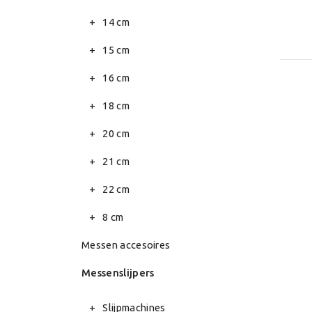
14 cm
15 cm
16 cm
18 cm
20 cm
21 cm
22 cm
8 cm
Messen accesoires
Messenslijpers
Slijpmachines