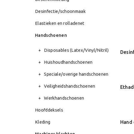
Desinfectie/schoonmaak
Elastieken en rolladenet
Handschoenen
Disposables (Latex/Vinyl/Nitril)
Huishoudhandschoenen
Speciale/overige handschoenen
Veiligheidshandschoenen
Werkhandschoenen
Hoofddeksels
Kleding
Machines/slachten