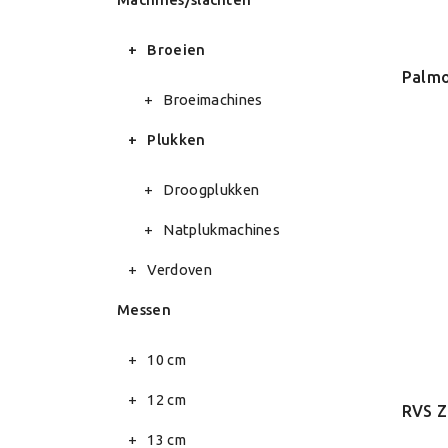
Broeien
Broeimachines
Plukken
Droogplukken
Natplukmachines
Verdoven
Messen
10 cm
12 cm
13 cm