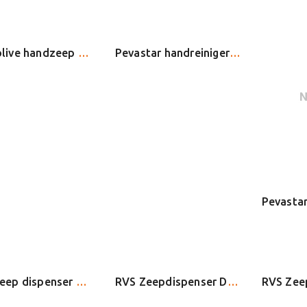
Palmolive handzeep 300 ml
Pevastar handreiniger (korreltjes), bus 3kg
RVS Zeep dispenser DUO 500 ml met bedieningsbeugel
RVS Zeepdispenser DUO 1.000 ml met bedieningsbeugel