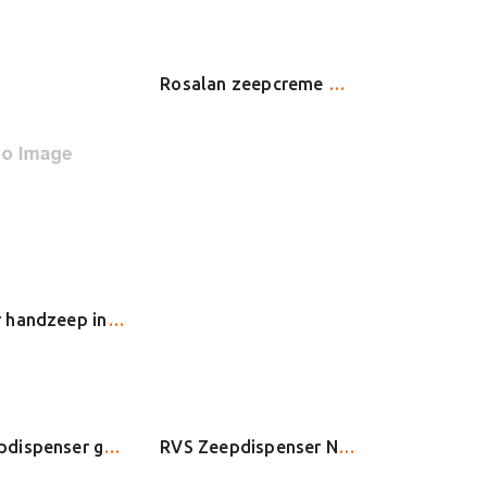
Rosalan zeepcreme mild 5 liter
Pevastar handzeep in 1lbus
RVS Zeepdispenser groot 1200ml touchless Navulbaar
RVS Zeepdispenser Navulbaar