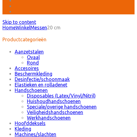
Skip to content
Home
Winkel
Messen
20 cm
Productcategorieën
Aanzetstalen
Ovaal
Rond
Accesoires
Beschermkleding
Desinfectie/schoonmaak
Elastieken en rolladenet
Handschoenen
Disposables (Latex/Vinyl/Nitril)
Huishoudhandschoenen
Speciale/overige handschoenen
Veiligheidshandschoenen
Werkhandschoenen
Hoofddeksels
Kleding
Machines/slachten