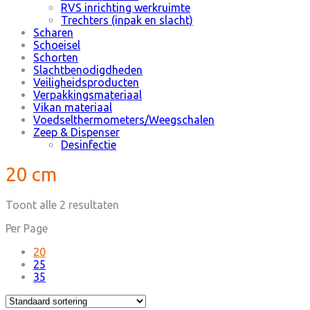
RVS inrichting werkruimte
Trechters (inpak en slacht)
Scharen
Schoeisel
Schorten
Slachtbenodigdheden
Veiligheidsproducten
Verpakkingsmateriaal
Vikan materiaal
Voedselthermometers/Weegschalen
Zeep & Dispenser
Desinfectie
20 cm
Toont alle 2 resultaten
Per Page
20
25
35