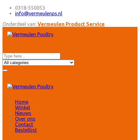
0318-550053
info@vermeulenps.nl
Onderdeel van:
Vermeulen Product Service
Home
Winkel
Nieuws
Over ons
Contact
Bestellijst