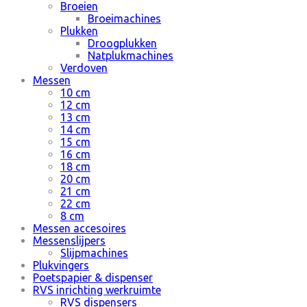
Broeien
Broeimachines
Plukken
Droogplukken
Natplukmachines
Verdoven
Messen
10 cm
12 cm
13 cm
14 cm
15 cm
16 cm
18 cm
20 cm
21 cm
22 cm
8 cm
Messen accesoires
Messenslijpers
Slijpmachines
Plukvingers
Poetspapier & dispenser
RVS inrichting werkruimte
RVS dispensers