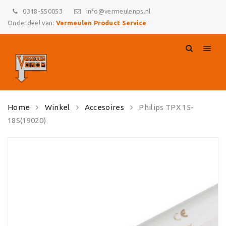
0318-550053
info@vermeulenps.nl
Onderdeel van:
Vermeulen Product Service
Skip
Home
Winkel
Accesoires
Philips TPX 15-
to
18S(19020)
content