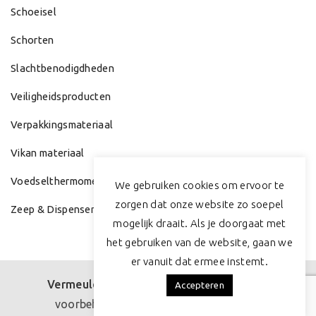
Schoeisel
Schorten
Slachtbenodigdheden
Veiligheidsproducten
Verpakkingsmateriaal
Vikan materiaal
Voedselthermometers/Weegschalen
We gebruiken cookies om ervoor te
zorgen dat onze website zo soepel
Zeep & Dispenser
mogelijk draait. Als je doorgaat met
het gebruiken van de website, gaan we
er vanuit dat ermee instemt.
Vermeulen Poultry
© 2019 Alle rechten
Accepteren
voorbehouden |
Lees ons privacybeleid