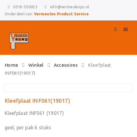
0318-550053
info@vermeulenps.nl
Onderdeel van:
Vermeulen Product Service
Skip
Home
Winkel
Accesoires
Kleefplaat
to
INF061(19017)
content
Kleefplaat INF061(19017)
Kleefplaat INF061 (19017)
geel, per pak 6 stuks